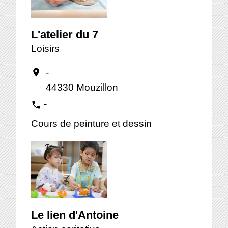
L'atelier du 7
Loisirs
-
location_on
44330 Mouzillon
-
phone
Cours de peinture et dessin
Le lien d'Antoine