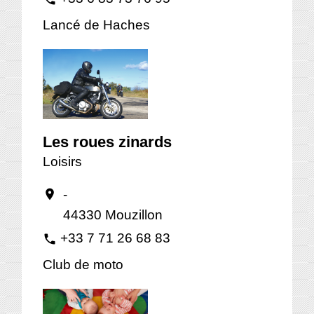
Lancé de Haches
Les roues zinards
Loisirs
-
location_on
44330 Mouzillon
+33 7 71 26 68 83
phone
Club de moto