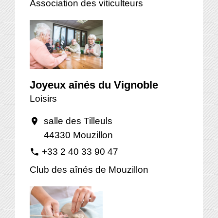
Association des viticulteurs
Joyeux aînés du Vignoble
Loisirs
salle des Tilleuls
location_on
44330 Mouzillon
+33 2 40 33 90 47
phone
Club des aînés de Mouzillon