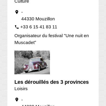
Culture
-
location_on
44330 Mouzillon
+33 6 15 41 83 11
phone
Organisateur du festival "Une nuit en
Muscadet"
Les dérouillés des 3 provinces
Loisirs
-
location_on