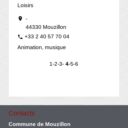
Loisirs
-
location_on
44330 Mouzillon
+33 2 40 57 70 04
phone
Animation, musique
1
-2
-3
-
4
-5
-6
Contacts
Commune de Mouzillon