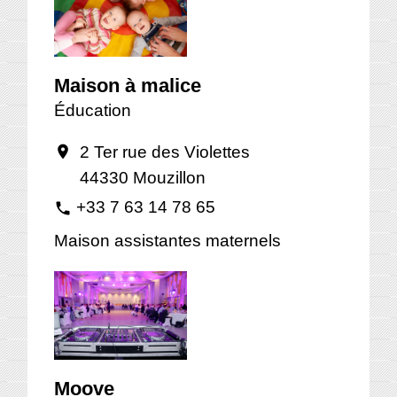
Maison à malice
Éducation
2 Ter rue des Violettes
location_on
44330 Mouzillon
+33 7 63 14 78 65
phone
Maison assistantes maternels
Moove