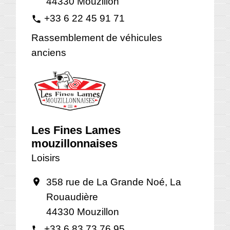
44330 Mouzillon
+33 6 22 45 91 71
phone
Rassemblement de véhicules
anciens
Les Fines Lames
mouzillonnaises
Loisirs
358 rue de La Grande Noé, La
location_on
Rouaudière
44330 Mouzillon
+33 6 83 73 76 95
phone