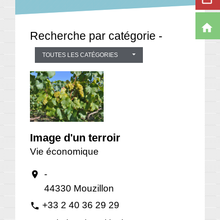
home
Recherche par catégorie -
TOUTES LES CATÉGORIES
Image d'un terroir
Vie économique
-
location_on
44330 Mouzillon
+33 2 40 36 29 29
phone