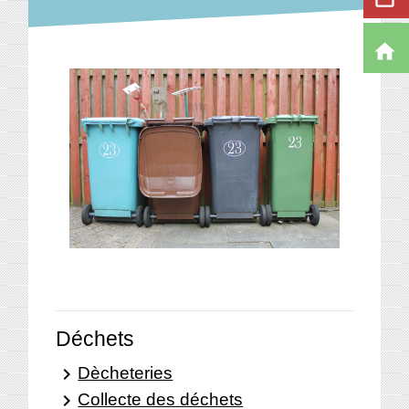
home
Déchets
Dècheteries
keyboard_arrow_right
Collecte des déchets
keyboard_arrow_right