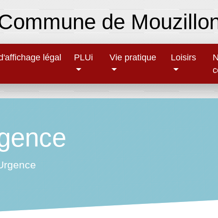
Commune de Mouzillo
'affichage légal
PLUi
Vie pratique
Loisirs
N
c
gence
Urgence