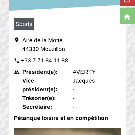
home
Sports
Aire de la Motte
location_on
44330 Mouzillon
+33 7 71 84 11 88
phone
Président(e):
AVERTY
people
Vice-
Jacques
président(e):
-
Trésorier(e):
-
Secrétaire:
-
Pétanque loisirs et en compétition