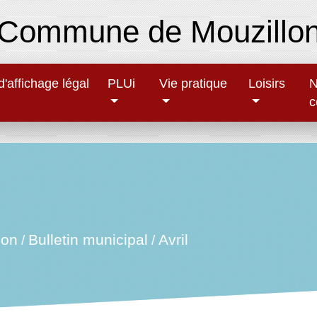
Commune de Mouzillo
'affichage légal
PLUi
Vie pratique
Loisirs
N
c
ion
Bulletin municipal
Avril
/
/