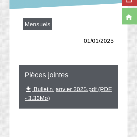
home
Mensuels
01/01/2025
Pièces jointes
Bulletin janvier 2025.pdf (PDF
file_download
- 3.36Mo)