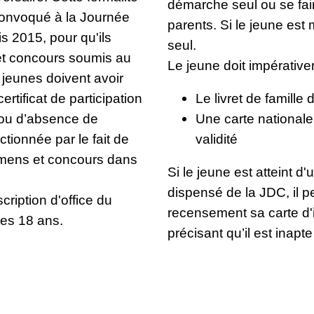
démarche seul ou se fair
 convoqué à la Journée
parents. Si le jeune est 
s 2015, pour qu'ils
seul.
et concours soumis au
Le jeune doit impérativem
s jeunes doivent avoir
ertificat de participation
Le livret de famille
 ou d’absence de
Une carte nationale
ctionnée par le fait de
validité
amens et concours dans
Si le jeune est atteint d'
dispensé de la JDC, il p
ription d'office du
recensement sa carte d'in
ses 18 ans.
précisant qu’il est inapte