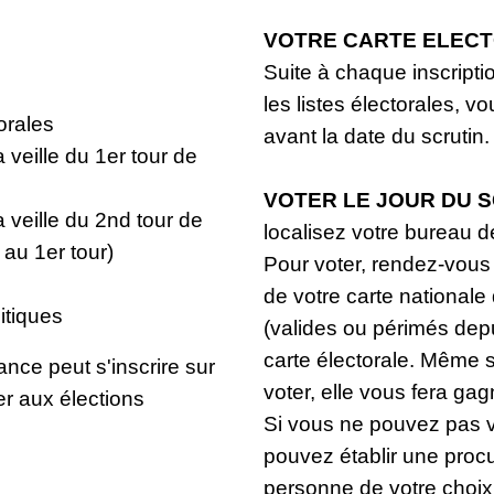
VOTRE CARTE ELEC
Suite à chaque inscript
les listes électorales, v
torales
avant la date du scrutin. 
 veille du 1er tour de
VOTER LE JOUR DU 
 veille du 2nd tour de
localisez votre bureau d
 au 1er tour)
Pour voter, rendez-vous
de votre carte nationale
litiques
(valides ou périmés depu
carte électorale. Même si
nce peut s'inscrire sur
voter, elle vous fera ga
per aux élections
Si vous ne pouvez pas ve
pouvez établir une procur
personne de votre choix