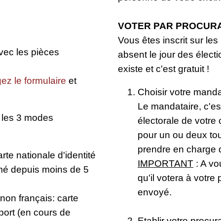
VOTER PAR PROCUR
Vous êtes inscrit sur les
vec les pièces
absent le jour des élect
existe et c'est gratuit !
ez le formulaire
et
Choisir votre manda
Le mandataire, c'est
ur les 3 modes
électorale de votre
pour un ou deux to
prendre en charge q
arte nationale d'identité
IMPORTANT
: A vo
imé depuis moins de 5
qu'il votera à votre 
envoyé.
non français: carte
port (en cours de
Etablir votre procur