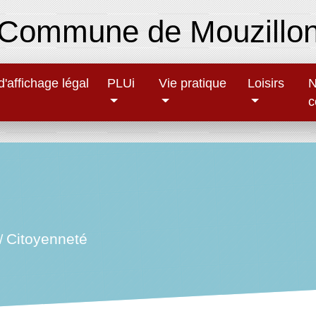
Commune de Mouzillo
'affichage légal
PLUi
Vie pratique
Loisirs
N
c
Citoyenneté
/