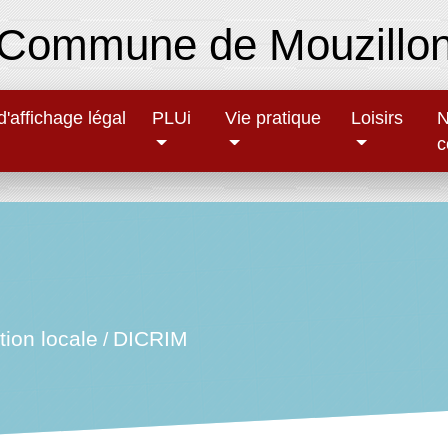
Commune de Mouzillo
'affichage légal
PLUi
Vie pratique
Loisirs
N
c
ion locale
DICRIM
/