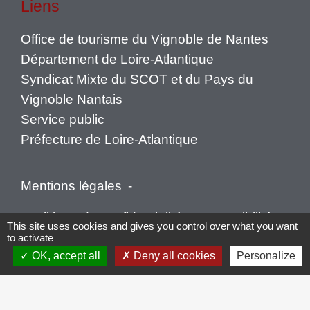
Liens
Office de tourisme du Vignoble de Nantes
Département de Loire-Atlantique
Syndicat Mixte du SCOT et du Pays du
Vignoble Nantais
Service public
Préfecture de Loire-Atlantique
Mentions légales
-
Politique de confidentialité
-
Accessibilité
-
This site uses cookies and gives you control over what you want
to activate
Plan du site
-
Gestion des cookies
OK, accept all
Deny all cookies
Personalize
Site créé en partenariat avec Réseau des Communes