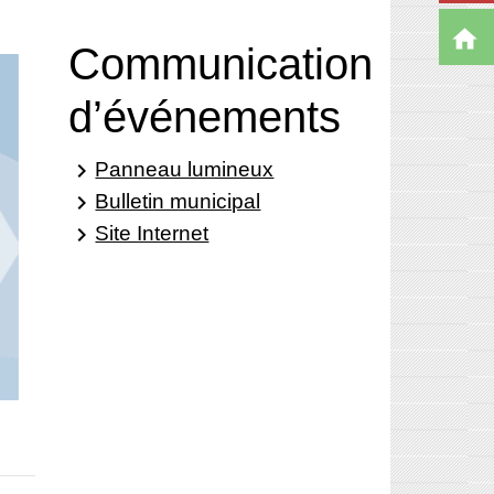
home
Communication
d’événements
Panneau lumineux
keyboard_arrow_right
Bulletin municipal
keyboard_arrow_right
Site Internet
keyboard_arrow_right