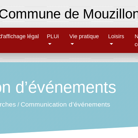
Commune de Mouzillo
'affichage légal
PLUi
Vie pratique
Loisirs
N
c
n d’événements
rches
Communication d’événements
/