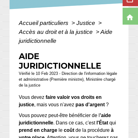
home
Accueil particuliers
>
Justice
>
Accès au droit et à la justice
>
Aide
juridictionnelle
AIDE
JURIDICTIONNELLE
Vérifié le 10 Feb 2023 - Direction de l'information légale
et administrative (Première ministre), Ministère chargé
de la justice
Vous devez
faire valoir vos droits en
justice
, mais vous n'avez
pas d'argent
?
Vous pouvez peut-être bénéficier de l
'aide
juridictionnelle
. Dans ce cas, c'est
l'État
qui
prend en charge
le
coût
de la procédure
à
votre place
. Attention, vous ne toucherez pas