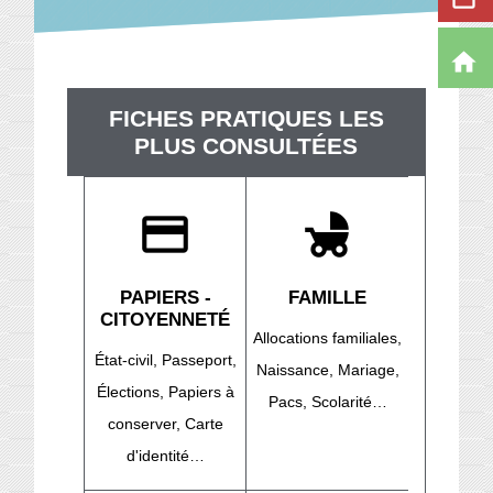
home
FICHES PRATIQUES LES
PLUS CONSULTÉES
credit_card
child_friendly
PAPIERS -
FAMILLE
CITOYENNETÉ
Allocations familiales,
État-civil,
Passeport,
Naissance,
Mariage,
Élections,
Papiers à
Pacs,
Scolarité…
conserver,
Carte
d'identité…