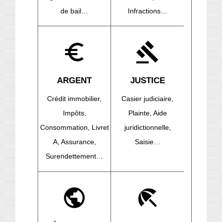
de bail…
Infractions…
euro_symbol
gavel
ARGENT
JUSTICE
Crédit immobilier,
Casier judiciaire,
Impôts,
Plainte,
Aide
Consommation,
Livret
juridictionnelle,
A,
Assurance,
Saisie…
Surendettement…
public
beach_access