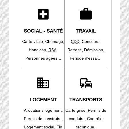
local_hospital
work
SOCIAL - SANTÉ
TRAVAIL
Carte vitale,
Chômage,
CDD
,
Concours,
Handicap,
RSA
,
Retraite,
Démission,
Personnes âgées…
Période d'essai…
domain
commute
LOGEMENT
TRANSPORTS
Allocations logement,
Carte grise,
Permis de
Permis de construire,
conduire,
Contrôle
Logement social,
Fin
technique,