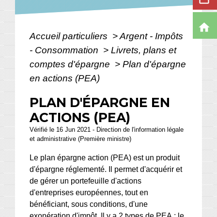
home
Accueil particuliers
>
Argent - Impôts
- Consommation
>
Livrets, plans et
comptes d'épargne
>
Plan d'épargne
en actions (PEA)
PLAN D'ÉPARGNE EN
ACTIONS (PEA)
Vérifié le 16 Jun 2021 - Direction de l'information légale
et administrative (Première ministre)
Le plan épargne action (PEA) est un produit
d'épargne réglementé. Il permet d'acquérir et
de gérer un portefeuille d'actions
d'entreprises européennes, tout en
bénéficiant, sous conditions, d'une
exonération d'impôt. Il y a 2 types de PEA : le