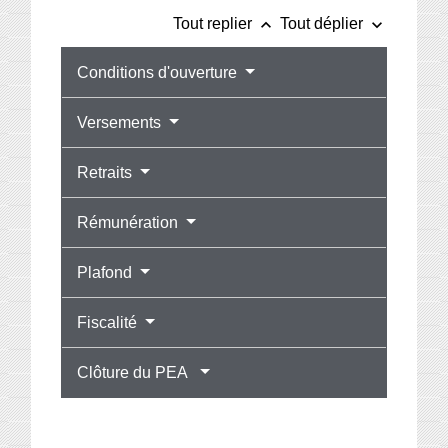
keyboard_arrow_up
keyboard_arrow_down
Tout replier
Tout déplier
Conditions d'ouverture
Versements
Retraits
Rémunération
Plafond
Fiscalité
Clôture du PEA