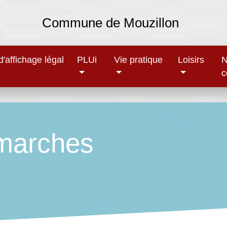
Commune de Mouzillon
'affichage légal
PLUi
Vie pratique
Loisirs
N
c
marches