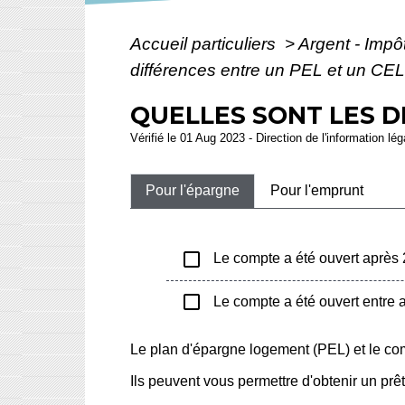
Accueil particuliers
>
Argent - Imp
différences entre un PEL et un CEL
QUELLES SONT LES D
Vérifié le 01 Aug 2023 - Direction de l'information lé
Pour l'épargne
Pour l'emprunt
check_box_outline_blank
Le compte a été ouvert après
check_box_outline_blank
Le compte a été ouvert entre a
Le plan d'épargne logement (PEL) et le co
Ils peuvent vous permettre d'obtenir un prêt