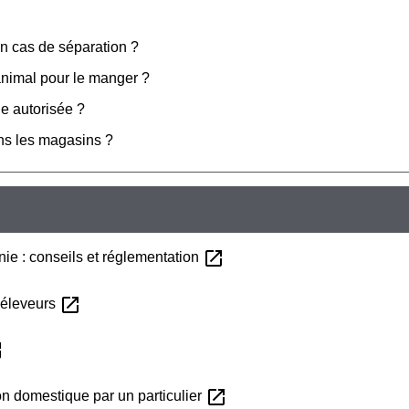
n cas de séparation ?
 animal pour le manger ?
le autorisée ?
ns les magasins ?
open_in_new
ie : conseils et réglementation
open_in_new
 éleveurs
ew
open_in_new
on domestique par un particulier