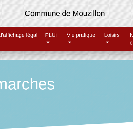
Commune de Mouzillon
'affichage légal
PLUi
Vie pratique
Loisirs
N
c
marches