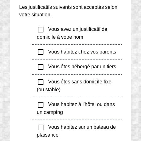
Les justificatifs suivants sont acceptés selon
votre situation.
check_box_outline_blank
Vous avez un justificatif de
domicile à votre nom
check_box_outline_blank
Vous habitez chez vos parents
check_box_outline_blank
Vous êtes hébergé par un tiers
check_box_outline_blank
Vous êtes sans domicile fixe
(ou stable)
check_box_outline_blank
Vous habitez à l'hôtel ou dans
un camping
check_box_outline_blank
Vous habitez sur un bateau de
plaisance