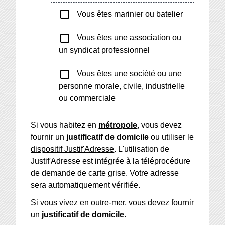
check_box_outline_blank
Vous êtes marinier ou batelier
check_box_outline_blank
Vous êtes une association ou
un syndicat professionnel
check_box_outline_blank
Vous êtes une société ou une
personne morale, civile, industrielle
ou commerciale
Si vous habitez en
métropole
, vous devez
fournir un
justificatif de domicile
ou utiliser le
dispositif Justif'Adresse
. L'utilisation de
Justif'Adresse est intégrée à la téléprocédure
de demande de carte grise. Votre adresse
sera automatiquement vérifiée.
Si vous vivez en
outre-mer
, vous devez fournir
un
justificatif de domicile
.