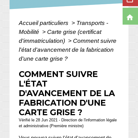
home
Accueil particuliers
>
Transports -
Mobilité
>
Carte grise (certificat
d'immatriculation)
>
Comment suivre
l'état d'avancement de la fabrication
d'une carte grise ?
COMMENT SUIVRE
L'ÉTAT
D'AVANCEMENT DE LA
FABRICATION D'UNE
CARTE GRISE ?
Vérifié le 28 Jun 2021 - Direction de l'information légale
et administrative (Première ministre)
Vous pouvez suivre l'état d'avancement de