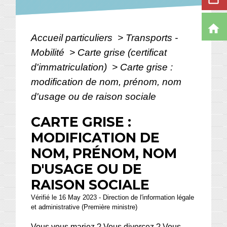
home
Accueil particuliers
>
Transports -
Mobilité
>
Carte grise (certificat
d'immatriculation)
>
Carte grise :
modification de nom, prénom, nom
d'usage ou de raison sociale
CARTE GRISE :
MODIFICATION DE
NOM, PRÉNOM, NOM
D'USAGE OU DE
RAISON SOCIALE
Vérifié le 16 May 2023 - Direction de l'information légale
et administrative (Première ministre)
Vous vous mariez ? Vous divorcez ? Vous