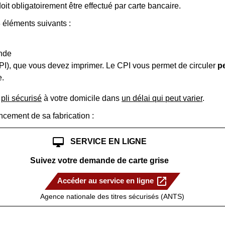
oit obligatoirement être effectué par carte bancaire.
3 éléments suivants :
ande
(CPI), que vous devez imprimer. Le CPI vous permet de circuler
p
e.
s
pli sécurisé
à votre domicile dans
un délai qui peut varier
.
ancement de sa fabrication :
desktop_mac
SERVICE EN LIGNE
Suivez votre demande de carte grise
open_in_new
Accéder au service en ligne
Agence nationale des titres sécurisés (ANTS)