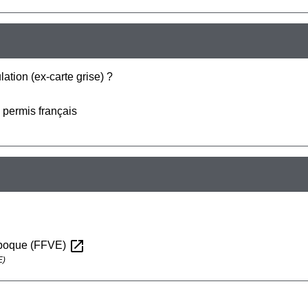
lation (ex-carte grise) ?
permis français
open_in_new
'époque (FFVE)
E)