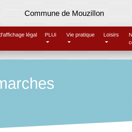
Commune de Mouzillon
'affichage légal
PLUi
Vie pratique
Loisirs
N
c
marches