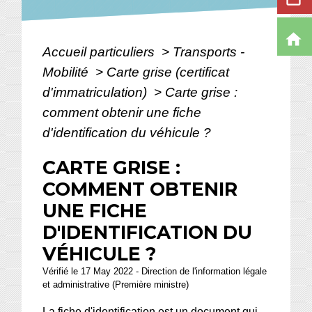
home
Accueil particuliers
>
Transports -
Mobilité
>
Carte grise (certificat
d'immatriculation)
>
Carte grise :
comment obtenir une fiche
d'identification du véhicule ?
CARTE GRISE :
COMMENT OBTENIR
UNE FICHE
D'IDENTIFICATION DU
VÉHICULE ?
Vérifié le 17 May 2022 - Direction de l'information légale
et administrative (Première ministre)
La fiche d'identification est un document qui