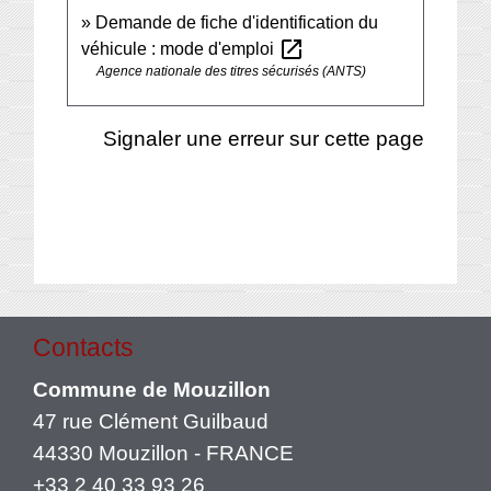
Demande de fiche d'identification du
open_in_new
véhicule : mode d'emploi
Agence nationale des titres sécurisés (ANTS)
Signaler une erreur sur cette page
Contacts
Commune de Mouzillon
47 rue Clément Guilbaud
44330 Mouzillon - FRANCE
+33 2 40 33 93 26